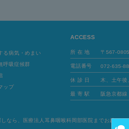
ACCESS
所 在 地
〒567-080
する病気・めまい
無呼吸症候群
電話番号
072-635-8
信
休 診 日
木、土午後
マップ
最 寄 駅
阪急京都
しなら、医療法人耳鼻咽喉科岡部医院までお越しくだ