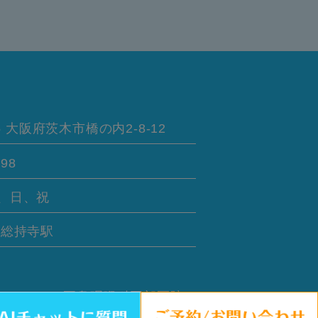
5
大阪府茨木市橋の内
2-8-12
898
、日、祝
線
総持寺駅
さい。 © 耳鼻咽喉科岡部医院