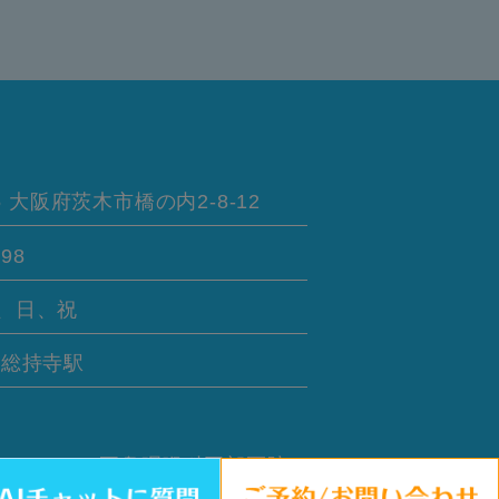
5
大阪府茨木市橋の内
2-8-12
898
、日、祝
線
総持寺駅
さい。 © 耳鼻咽喉科岡部医院