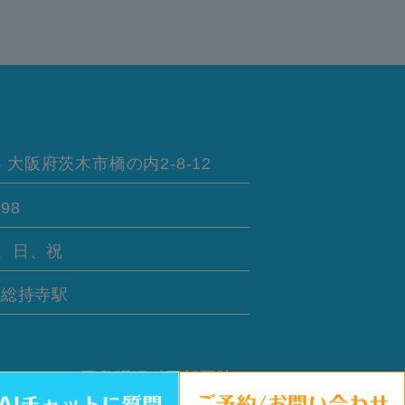
5
大阪府茨木市橋の内
2-8-12
898
、日、祝
線
総持寺駅
さい。 © 耳鼻咽喉科岡部医院