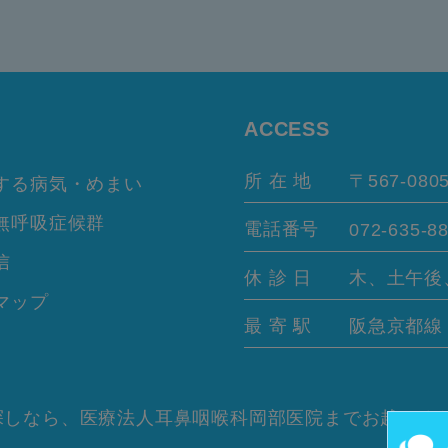
ACCESS
所 在 地
〒567-080
する病気・めまい
無呼吸症候群
電話番号
072-635-8
信
休 診 日
木、土午後
マップ
最 寄 駅
阪急京都
しなら、医療法人耳鼻咽喉科岡部医院までお越しくだ