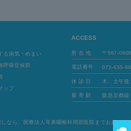
ACCESS
所 在 地
〒567-080
する病気・めまい
無呼吸症候群
電話番号
072-635-8
信
休 診 日
木、土午後
マップ
最 寄 駅
阪急京都
しなら、医療法人耳鼻咽喉科岡部医院までお越しくだ