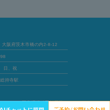
5
大阪府茨木市橋の内
2-8-12
898
、日、祝
線
総持寺駅
さい。 © 耳鼻咽喉科岡部医院